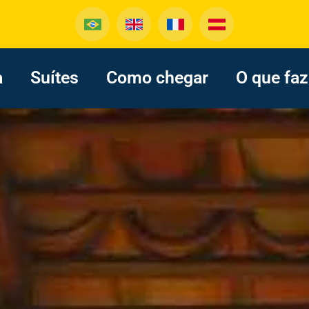
a
Suítes
Como chegar
O que faz